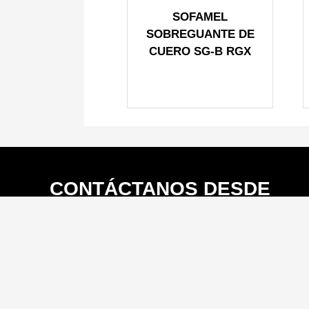
SOFAMEL
SOBREGUANTE DE
CUERO SG-B RGX
CONTÁCTANOS DESDE
TU PAÍS
WhatsApp Internacional:
+57 314 7862881
Mail:
internacional@kpnsafety.com