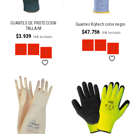
GUANTES DE PROTECCION
Guantes Krytech color negro
TALLA/M
$
47.756
IVA Incluido
$
3.939
IVA Incluido