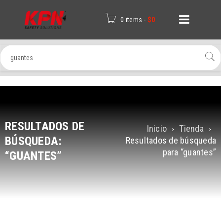
0 items
-
$
0
RESULTADOS DE
Inicio
›
Tienda
›
BÚSQUEDA:
Resultados de búsqueda
para “guantes”
“GUANTES”