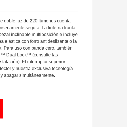
n de doble luz de 220 lúmenes cuenta
ínsecamente segura. La linterna frontal
zal inclinable multiposición e incluye
a elástica con forro antideslizante o la
da. Para uso con banda cero, también
3M™ Dual Lock™ (consulte las
talación). El interruptor superior
flector y nuestra exclusiva tecnología
 y apagar simultáneamente.