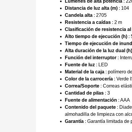
Lúmenes de alta potencia
: 22
Distancia de luz alta (m)
: 104
Candela alta
: 2705
Resistencia a caídas
: 2 m
Clasificación de resistencia a
Alto tiempo de ejecución (h)
: 
Tiempo de ejecución de inunda
Alta duración de la luz dual (h
Función del interruptor
: Inter
Fuente de luz
: LED
Material de la caja
: polímero de
Color de la carrocería
: Verde 
Correa/Soporte
: Correas elást
Cantidad de pilas
: 3
Fuente de alimentación
: AAA
Contenido del paquete
: Diade
almohadilla de limpieza con alc
Garantía
: Garantía limitada de 