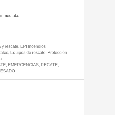
 inmediata.
 y rescate
,
EPI Incendios
tales
,
Equipos de rescate
,
Protección
a
ATE
,
EMERGENCIAS
,
RECATE
,
PESADO