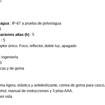
0
l agua
: IP-67 a prueba de polvo/agua
5
ciones altas (h)
: 5
)
: 5
ruptor único. Foco, reflector, doble luz, apagado
 ingeniería
IS
icas y de goma
ma ligera, elástica y antideslizante, correa de goma para casco,
ohol, manual de instrucciones y 3 pilas AAA.
por vida