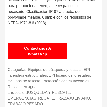
de iones de litio e incluye un portador de batería AA
para proporcionar energía de respaldo si es
necesario. Clasificación IP-67 a prueba de
polvo/impermeable. Cumple con los requisitos de
NFPA-1971-8.6 (2013).
Contáctanos A
WhatsApp
Categorías:
Equipos de búsqueda y rescate
,
EPI
Incendios estructurales
,
EPI Incendios forestales
,
Equipos de rescate
,
Protección contra incendios
,
Rescate en agua
Etiquetas:
BUSQUEDA Y RESCATE
,
EMERGENCIAS
,
RECATE
,
TRABAJO LIVIANO
,
TRABAJO PESADO