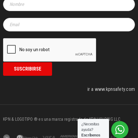
ir a www.kpnsafety.com
KPN & LOGOTIPO ® es una marca registrada de KPN HOLDING LLC
¿Necesitas
ayuda?
Escríbenos