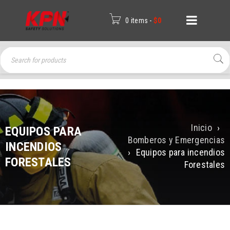
0 items
-
$
0
Inicio
›
EQUIPOS PARA
Bomberos y Emergencias
INCENDIOS
›
Equipos para incendios
FORESTALES
Forestales