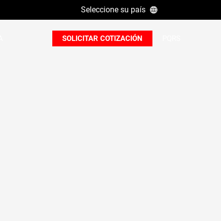
Seleccione su país
B
A
SOLICITAR COTIZACIÓN
PQRS