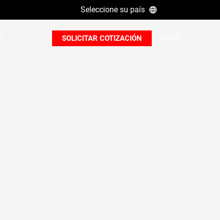
Seleccione su país
B
A
SOLICITAR COTIZACIÓN
PQRS