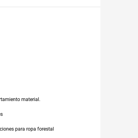
rtamiento material.
es
iones para ropa forestal