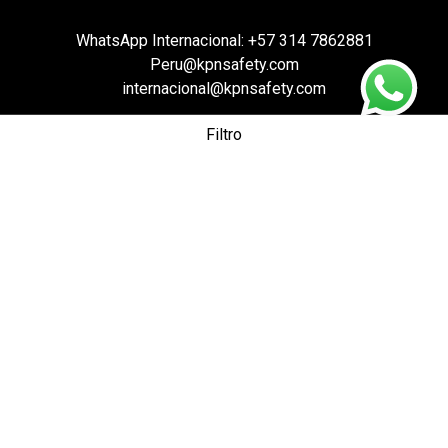
WhatsApp Internacional:
+57 314 7862881
Peru@kpnsafety.com
internacional@kpnsafety.com
Filtro
PQRS |
GARANTÍAS
Categorías de producto
Incendios estructurales
(50)
Ventiladores
(2)
Cascos
(12)
Botas
(5)
Cámaras
(3)
Guantes
(5)
Herramientas
(1)