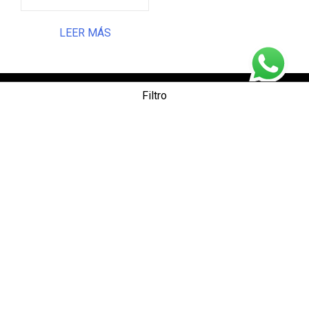
LEER MÁS
Filtro
CONTÁCTANOS DESDE TU
Categorías de producto
PAÍS
Protección contra incendios
(68)
WhatsApp Internacional:
+57 314 7862881
Mail:
internacional@kpnsafety.com
Incendios forestales
(16)
Ventas y Soporte
EPI Incendios Forestales
(5)
Herramientas para incendios forestales
(5)
Mochilas extintoras
(1)
Motobombas portátiles
(2)
Incendios estructurales
(14)