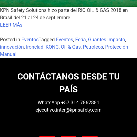
KPN Safety Solutions hizo parte del RIO OIL & GAS 2018 en
Brasil del 21 al 24 de septiembre.
LEER MÁs
Posted in
Eventos
Tagged
Eventos
,
Feria
,
Guantes Impacto
,
innovación
,
Ironclad
,
KONG
,
Oil & Gas
,
Petroleos
,
Protección
Manual
CONTÁCTANOS DESDE TU
PAÍS
WhatsApp
+57 314 7862881
ejecutivo.inter@kpnsafety.com