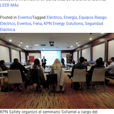
LEER MÁs
Posted in
Eventos
Tagged
Eléctrico
,
Energía
,
Equipos Riesgo
Eléctrico
,
Eventos
,
Feria
,
KPN Energy Solutions
,
Seguridad
Eléctrica
KPN Safety organizó el seminario Sofamel a cargo del