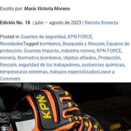
Escrito por:
María Victoria Moreno
Edición No. 18
| julio – agosto de 2023 |
Revista Konecta
Posted in
Guantes de seguridad
,
KPN FORCE
,
Novedades
Tagged
bomberos
,
Búsqueda y Rescate
,
Equipos de
protección
,
Guantes Impacto
,
industria minera
,
KPN FORCE
,
minería
,
Normativa bomberos
,
objetos afilados
,
Protección
,
Rescate
,
seguridad de los trabajadores
,
sustancias químicas
,
temperaturas extremas
,
trabajos especializados
Leave a
Comment