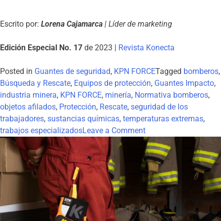
Escrito por:
Lorena Cajamarca
| Líder de marketing
Edición Especial No. 17
de 2023 |
Revista Konecta
Posted in
Guantes de seguridad
,
KPN FORCE
Tagged
bomberos
,
Búsqueda y Rescate
,
Equipos de protección
,
Guantes Impacto
,
industria minera
,
KPN FORCE
,
minería
,
Normativa bomberos
,
objetos afilados
,
Protección
,
Rescate
,
seguridad de los
trabajadores
,
sustancias químicas
,
temperaturas extremas
,
trabajos especializados
Leave a Comment