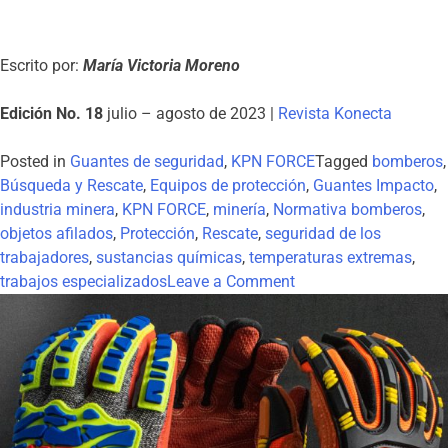
Escrito por:
María Victoria Moreno
Edición No. 18
julio – agosto de 2023 |
Revista Konecta
Posted in
Guantes de seguridad
,
KPN FORCE
Tagged
bomberos
,
Búsqueda y Rescate
,
Equipos de protección
,
Guantes Impacto
,
industria minera
,
KPN FORCE
,
minería
,
Normativa bomberos
,
objetos afilados
,
Protección
,
Rescate
,
seguridad de los
trabajadores
,
sustancias químicas
,
temperaturas extremas
,
trabajos especializados
Leave a Comment