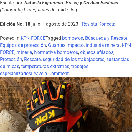
Escrito por:
Rafaella Figueredo
(Brasil)
y Cristian Bastidas
(Colombia)
|
Integrantes de marketing
Edición No. 18
julio – agosto de 2023 |
Revista Konecta
Posted in
KPN FORCE
Tagged
bomberos
,
Búsqueda y Rescate
,
Equipos de protección
,
Guantes Impacto
,
industria minera
,
KPN
FORCE
,
minería
,
Normativa bomberos
,
objetos afilados
,
Protección
,
Rescate
,
seguridad de los trabajadores
,
sustancias
químicas
,
temperaturas extremas
,
trabajos
especializados
Leave a Comment