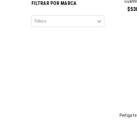
Guante
FILTRAR POR MARCA
$
53
Filtros
Sofamel
3
Pertiga t