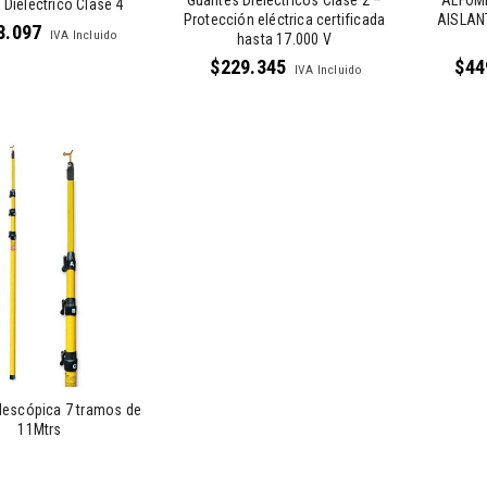
Guantes Dieléctricos Clase 2 –
ALFOM
 Dieléctrico Clase 4
Protección eléctrica certificada
AISLAN
8.097
IVA Incluido
hasta 17.000 V
$
229.345
$
44
IVA Incluido
elescópica 7 tramos de
11Mtrs