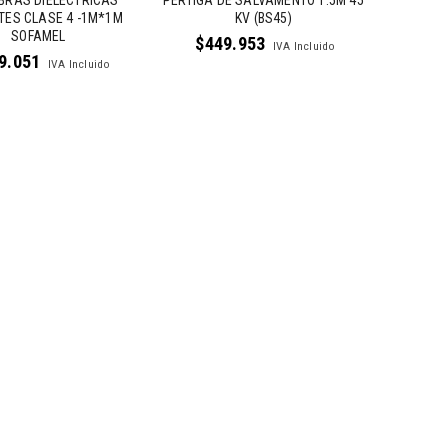
BRAS DIELÉCTRICAS
PERTIGA DE SALVAMENTO 1.5M 45
TES CLASE 4 -1M*1M
KV (BS45)
SOFAMEL
$
449.953
IVA Incluido
9.051
IVA Incluido