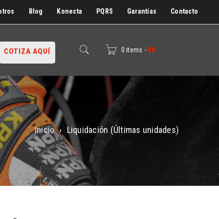
otros
Blog
Konecta
PQRS
Garantías
Contacto
0 items
-
$
0
COTIZA AQUÍ
Inicio
›
Liquidación (Últimas unidades)