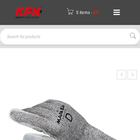
0 items
-
$
0