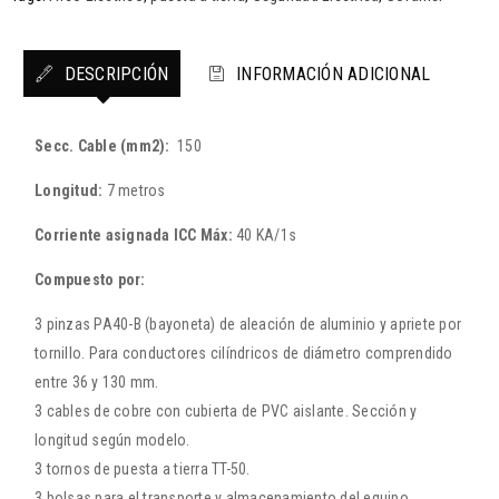
DESCRIPCIÓN
INFORMACIÓN ADICIONAL
Secc. Cable (mm2):
150
Longitud:
7 metros
Corriente asignada ICC Máx:
40 KA/1s
Compuesto por:
3 pinzas PA40-B (bayoneta) de aleación de aluminio y apriete por
tornillo. Para conductores cilíndricos de diámetro comprendido
entre 36 y 130 mm.
3 cables de cobre con cubierta de PVC aislante. Sección y
longitud según modelo.
3 tornos de puesta a tierra TT-50.
3 bolsas para el transporte y almacenamiento del equipo.