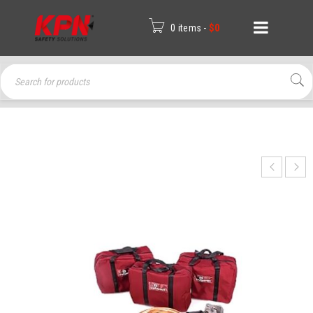
0 items
-
$
0