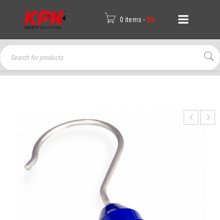
0 items
-
$
0