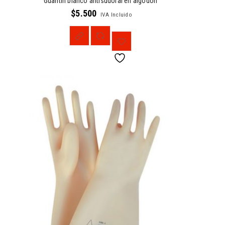
Guantín blanco antisudoral en algodón
$
5.500
IVA Incluido