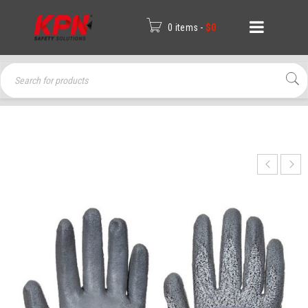
0 items
-
$
0