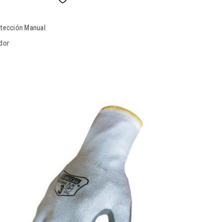
otección Manual
dor