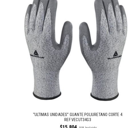
“ULTIMAS UNIDADES” GUANTE POLIURETANO CORTE 4
REF:VECUT34G3
$
15.804
IVA Incluido