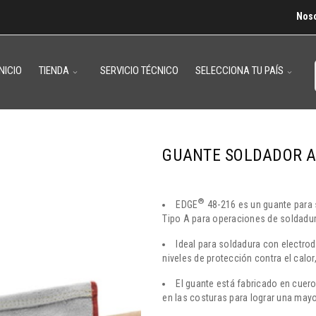
Nos
INICIO
TIENDA
SERVICIO TÉCNICO
SELECCIONA TU PAÍS
GUANTE SOLDADOR AN
®
EDGE
48-216 es un guante para 
Tipo A para operaciones de soldadura
Ideal para soldadura con electrodo
niveles de protección contra el calor
El guante está fabricado en cuer
en las costuras para lograr una mayo