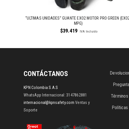
“ULTIMAS UNIDADES” GUANTE EXO2 MOTOR PRO GREEN (EXO
MPG)
$
39.419
IVA Incluido
CONTÁCTANOS
Devolucio
Pregunt
KPN Colombia S.A.S
WhatsApp Internacional: 3147862881
Términos 
internacional@kpnsafety.com
Ventas y
Política
Soporte