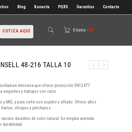
otros
Blog
Konecta
PQRS
Garantías
Contacto
0 items
-
$
0
COTIZA AQUÍ
SELL 48-216 TALLA 10
soldadura intensiva que ofrece protección EN12477
 exigentes y trabajos con calor.
 y MIG, y para corte con soplete y afilado. Ofrece altos
, llamas, chispas y pinchazos.
o vacuno duradero de color natural. Se emplea aramida
r durabilidad.