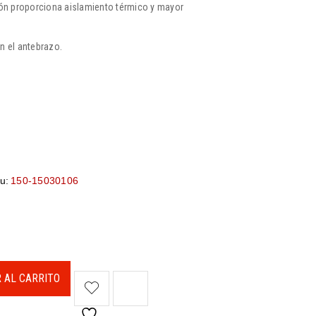
dón proporciona aislamiento térmico y mayor
n el antebrazo.
u:
150-15030106
 AL CARRITO
<I CLASS="PE-7S-REFRESH-2"></I><SPAN CLASS="TS-TOOLTIP BUTTON-TOOLTIP">COMPARAR</SPAN>