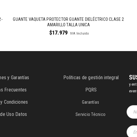
2-
GUANTE VAQUETA PROTECTOR GUANTE DIELÉCTRICO CLASE 2
AMARILLO TALLA UNICA
$
17.979
IVA Incluido
SU
nes y Garantías
Políticas de gestión integral
y en
as Frecuentes
PQRS
even
y Condiciones
Garantías
s de Uso Datos
Servicio Técnico