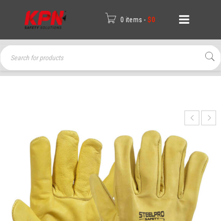
0 items
-
$
0