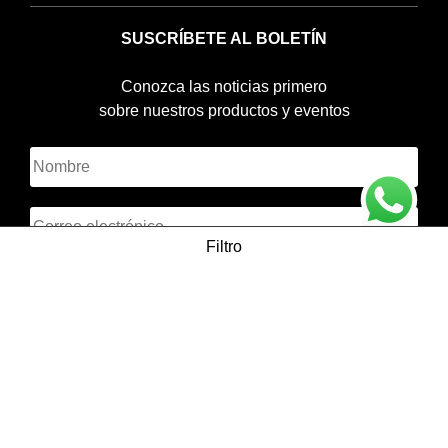
SUSCRÍBETE AL BOLETÍN
Conozca las noticias primero
sobre nuestros productos y eventos
Filtro
Categorías de producto
Stock entrega Inmediata - Equipos de Protección
Políticas de privacidad de uso de datos
(20)
PQRS
Blog
Protección contra incendios
(51)
Preguntas frecuentes