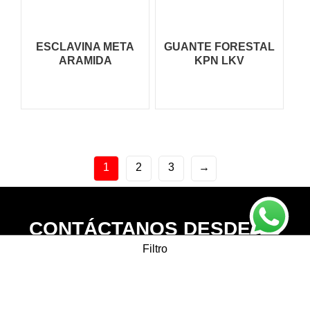
ESCLAVINA META
GUANTE FORESTAL
ARAMIDA
KPN LKV
1
2
3
→
CONTÁCTANOS DESDE TU
Filtro
PAÍS
Categorías de producto
WhatsApp Internacional:
+57 314 7862881