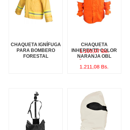
CHAQUETA IGNÍFUGA
CHAQUETA
PARA BOMBERO
INHERENTE COLOR
1.100,97
Bs.
FORESTAL
NARANJA OBL
-
Rango
1.211,08
Bs.
de
precios:
desde
1.100,97
hasta
1.211,08