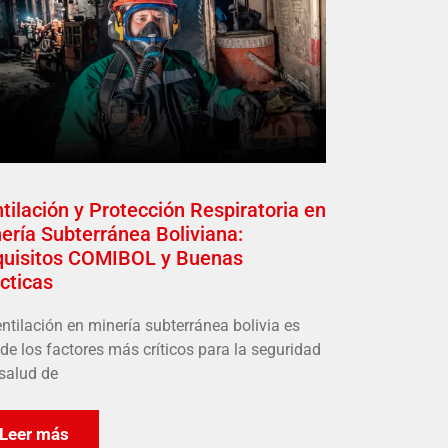
tilación y Protección Respiratoria en
ería Subterránea Boliviana:
uisitos COMIBOL y Buenas
cticas
entilación en minería subterránea bolivia es
de los factores más críticos para la seguridad
 salud de
Leer más