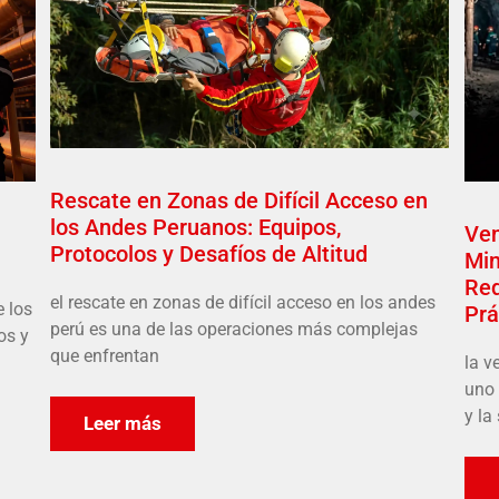
Rescate en Zonas de Difícil Acceso en
los Andes Peruanos: Equipos,
Ven
Protocolos y Desafíos de Altitud
Min
Req
el rescate en zonas de difícil acceso en los andes
e los
Prá
perú es una de las operaciones más complejas
os y
que enfrentan
la v
uno 
y la
Leer más